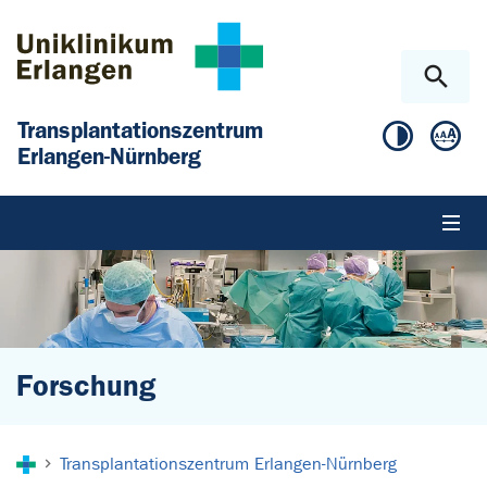
Zum Hauptinhalt springen
Skip to page footer
Transplantationszentrum
Erlangen-Nürnberg
Forschung
Sie sind hier:
Transplantationszentrum Erlangen-Nürnberg