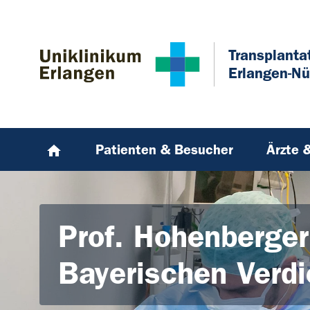
Zum Hauptinhalt springen
Skip to page footer
Transplanta
Erlangen-Nü
Patienten & Besucher
Ärzte 
Prof. Hohenberger
Bayerischen Verd