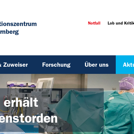
tionszentrum
Notfall
Lob und Kriti
rnberg
& Zuweiser
Forschung
Über uns
Akt
 erhält
ienstorden