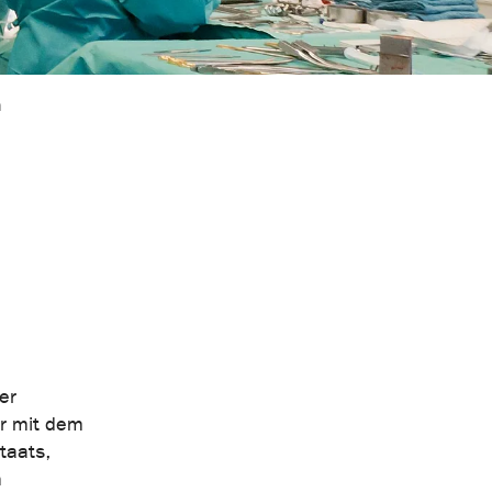
n
er
er mit dem
taats,
n