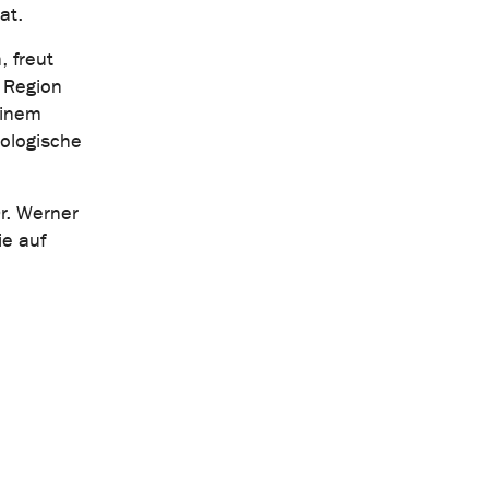
at.
, freut
r Region
einem
kologische
r. Werner
ie auf