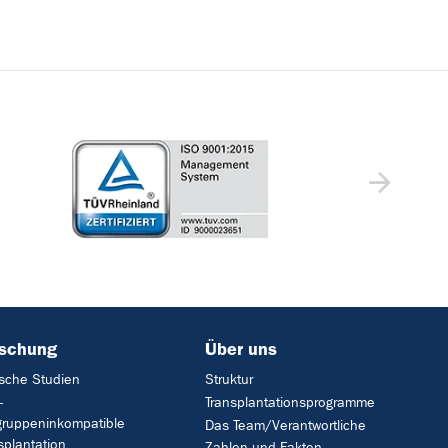
rschung
Über uns
ische Studien
Struktur
-
Transplantationsprogramme
gruppeninkompatible
Das Team/Verantwortliche
splantation
Zahlen und Fakten