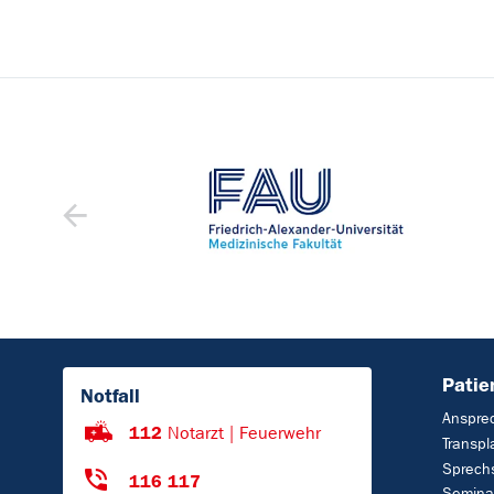
Patie
Notfall
Anspre
112
Notarzt | Feuerwehr
Transp
Sprech
116 117
Semina