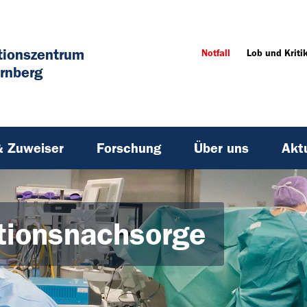
tionszentrum
Notfall
Lob und Kriti
rnberg
& Zuweiser
Forschung
Über uns
Akt
ationsnachsorge