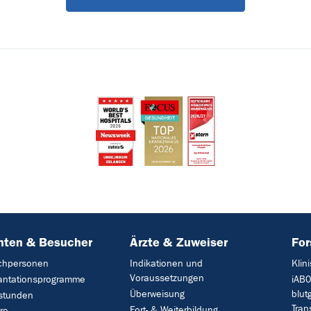
nten & Besucher
Ärzte & Zuweiser
Fo
chpersonen
Indikationen und
Klin
Voraussetzungen
lantationsprogramme
iAB0
Überweisung
blut
stunden
Tran
Fort- & Weiterbildung
re